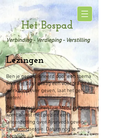
Het Bospad
Verbinding - Verdieping - Verstilling
Lezingen
Ben je gepassioneerd door een thema
en wil je daar graag een voordracht of
workshop over geven, laat het gerust
weten!
Bettie Verschuuren (zie Meditatiepad)
komt alvast met plezier een
uiteenzetting over Ayurveda geven.
Een avondsessie. Datum nog te
bepalen.