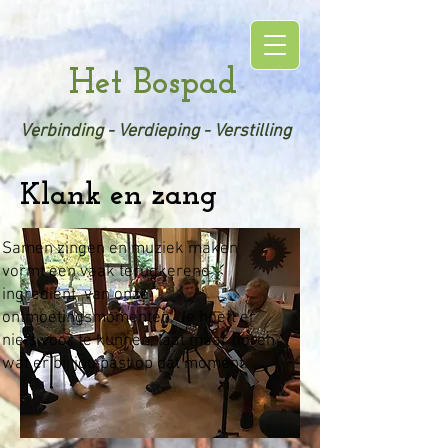
Het Bospad
Verbinding - Verdieping - Verstilling
Klank en zang
Samen zingen en muziek maken
vormt een vaak terugkerend
ingrediënt van onze
ontmoetingsmomenten. Je hoeft er
niets voor te kunnen, laat maar horen
wat er bij jou past op dat moment.