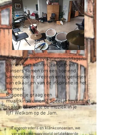
Tijdens de improvisatienamiddagen
komen m
uzikanten, zangers en
dansers samen om een boeiend
samenspel te creëren en te genieten
van elkaar en van de inspiratie in het
moment.
Bespeel je graag een
muziekinstrument? Speel je liever met
je stem of voel je de muziek in je
lijf?
Welkom op de Jam.
Zangoptredens en klankconcerten, we
verwelkomen geregeld getalenteerde