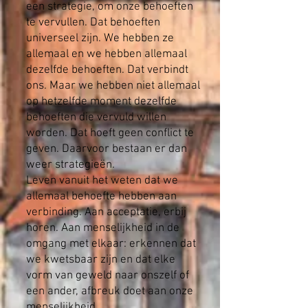
een strategie, om onze behoeften
te vervullen. Dat behoeften
universeel zijn. We hebben ze
allemaal en we hebben allemaal
dezelfde behoeften. Dat verbindt
ons. Maar we hebben niet allemaal
op hetzelfde moment dezelfde
behoeften die vervuld willen
worden. Dat hoeft geen conflict te
geven. Daarvoor bestaan er dan
weer strategieën.
Leven vanuit het weten dat we
allemaal behoefte hebben aan
verbinding. Aan acceptatie, erbij
horen. Aan menselijkheid in de
omgang met elkaar: erkennen dat
we kwetsbaar zijn en dat elke
vorm van geweld naar onszelf of
een ander, afbreuk doet aan onze
menselijkheid.