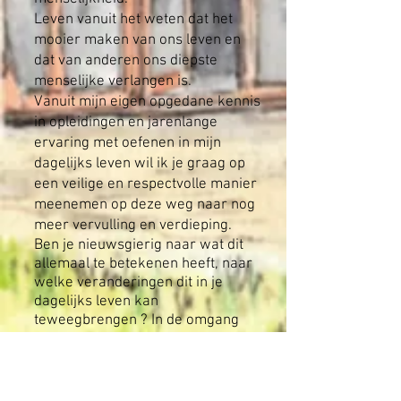
Leven vanuit het weten dat het
mooier maken van ons leven en
dat van anderen ons diepste
menselijke verlangen is.
Vanuit mijn eigen opgedane kennis
in opleidingen en jarenlange
ervaring met oefenen in mijn
dagelijks leven wil ik je graag op
een veilige en respectvolle manier
meenemen op deze weg naar nog
meer vervulling en verdieping.
Ben je nieuwsgierig naar wat dit
allemaal te betekenen heeft, naar
welke veranderingen dit in je
dagelijks leven kan
teweegbrengen ? In de omgang
met jezelf en anderen ? Naar hoe
ik deze introductie zal vormgeven
?
Vervul dan je behoefte aan kennis