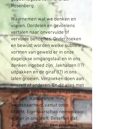
Rosenberg.
Waarnemen wat we denken en
voelen. Oordelen en gevoelens
vertalen naar onvervulde of
vervulde behoeftes. Onderzoeken
en bewust worden welke subtiele
vormen van geweld er in onze
dagelijkse omgangstaal en in ons
denken ingebed zijn. Jakhalzen (!?)
uitpakken en de giraf (!?) in ons
laten groeien. Verzoeken doen aan
onszelf of anderen. En dit alles met
zelfliefde en empathie, en zonder
te eisen. Vanuit onze
kwetsbaarheid, vanuit onze
kracht. Eigenaarschap nemen voor
wat er in ons leeft. Beseffen dat
alles wat we doen een poging is,