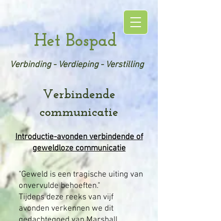
Het Bospad
Verbinding - Verdieping - Verstilling
Verbindende
communicatie
Introductie-avonden verbindende of
geweldloze communicatie
"Geweld is een tragische uiting van
onvervulde behoeften."
Tijdens deze reeks van vijf
avonden verkennen we dit
gedachtegoed van Marshall