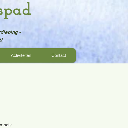
spad
dieping -
ng
Activiteiten
Contact
 mooie