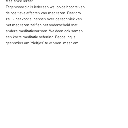
freelance leraar.

Tegenwoordig is iedereen wel op de hoogte van 
de positieve effecten van mediteren. Daarom 
zal ik het vooral hebben over de techniek van 
het mediteren zelf en het onderscheid met 
andere meditatievormen. We doen ook samen 
een korte meditatie oefening. Bedoeling is 
geenszins om 'zieltjes' te winnen, maar om 
een degelijk onderbouwde heldere uitleg te 
geven over de mechanismen die aan de basis 
liggen, en hierover in gesprek te gaan. Hierbij 
put ik uit de diepe wijsheid van de Veda 
waarvoor ik de lange traditie van leermeesters 
zeer erkentelijk ben.

Ik kijk al uit naar een boeiende avond!
Laat me via mail even weten als je erbij wil zijn:

info@meditatietechniek.be