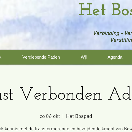
Het Bo
Verbinding - Ver
Verstilli
k
Verdiepende Paden
Wij
Agenda
st Verbonden A
zo 06 okt
  |  
Het Bospad
k kennis met de transformerende en bevrijdende kracht van Be