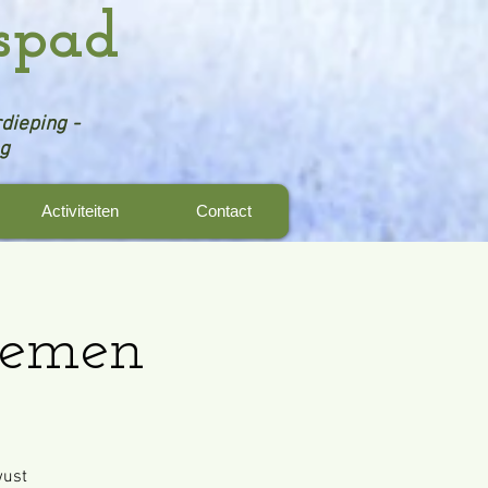
spad
dieping -
ng
Activiteiten
Contact
demen
wust