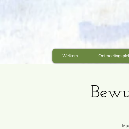
Welkom
Ontmoetingsple
Bewu
Maa